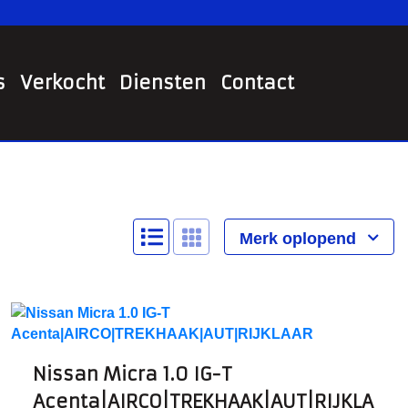
s
Verkocht
Diensten
Contact
Merk oplopend
Nissan Micra 1.0 IG-T
Acenta|AIRCO|TREKHAAK|AUT|RIJKLA