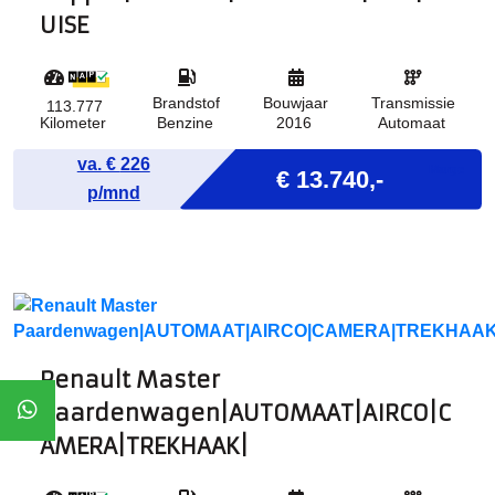
UISE
Brandstof
Bouwjaar
Transmissie
113.777
Kilometer
Benzine
2016
Automaat
va. €
226
Marge
€ 13.740,-
p/mnd
Renault Master
Paardenwagen|AUTOMAAT|AIRCO|C
AMERA|TREKHAAK|