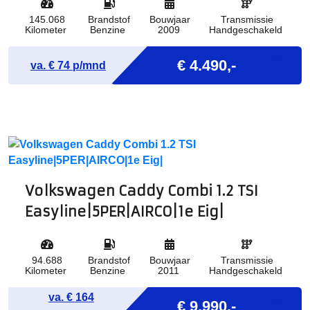
145.068
Brandstof
Bouwjaar
Transmissie
Kilometer
Benzine
2009
Handgeschakeld
Marge
€ 4.490,-
va. €
74
p/mnd
Volkswagen Caddy Combi 1.2 TSI
Easyline|5PER|AIRCO|1e Eig|
94.688
Brandstof
Bouwjaar
Transmissie
Kilometer
Benzine
2011
Handgeschakeld
va. €
164
Marge
€ 9.990,-