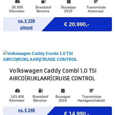
95.895
Brandstof
Bouwjaar
Transmissie
Kilometer
Benzine
2019
Automaat
va. €
339
Marge
€ 20.990,-
p/mnd
Volkswagen Caddy Combi 1.0 TSI
AIRCO|RIJKLAAR|CRUISE CONTROL
143.406
Brandstof
Bouwjaar
Transmissie
Kilometer
Benzine
2018
Handgeschakeld
va. €
246
Marge
€ 14.990,-