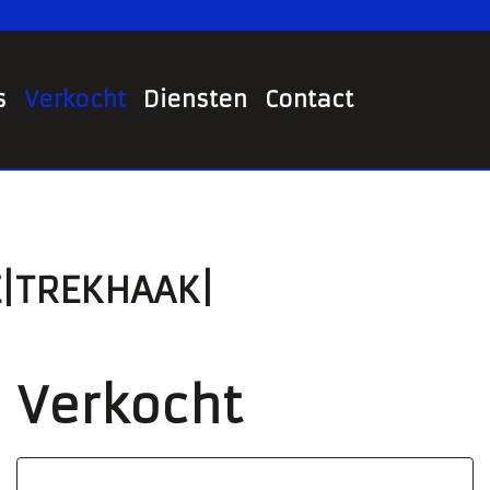
s
Verkocht
Diensten
Contact
E|TREKHAAK|
Verkocht