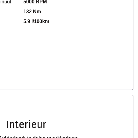
inuut
5000 RPM
132 Nm
5.9 l/100km
Interieur
Achterbank in delen neerklapbaar