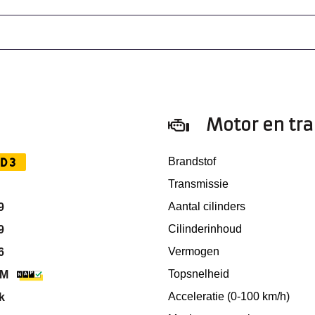
Motor en tr
D3
Brandstof
Transmissie
Aantal cilinders
9
Cilinderinhoud
9
Vermogen
6
Topsnelheid
KM
Acceleratie (0-100 km/h)
k