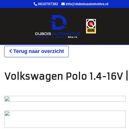
0610707382
info@duboisautomotive.nl
Terug naar overzicht
Volkswagen Polo 1.4-16V