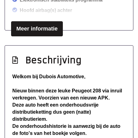
Hoofd airbag(s) achter
Hoofd airbag(s) voor
Meer informatie
Passagiersairbag
Zij airbag(s) voor
Exterieur
Beschrijving
Achterruitwisser
Welkom bij Dubois Automotive,
Centrale vergrendeling met
afstandsbediening
Nieuw binnen deze leuke Peugeot 208 via inruil
Inklapbare buitenspiegels
verkregen. Voorzien van een nieuwe APK.
Deze auto heeft een onderhoudsvrije
Metaalkleur
distributieketting dus geen (natte)
Trekhaak
distributieriem.
De onderhoudshistorie is aanwezig bij de auto
de foto's van het boekje volgen.