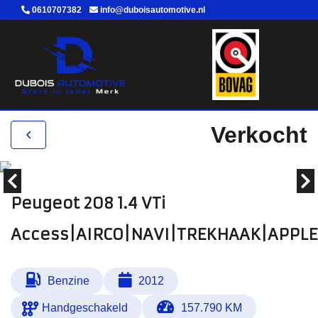
0610707382
info@duboisautomotive.nl
Verkocht
Peugeot 208 1.4 VTi
Access|AIRCO|NAVI|TREKHAAK|APPLE
Benzine
2012
Handgeschakeld
157.790 KM