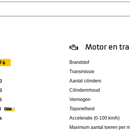
Motor en tr
F6
Brandstof
Transmissie
Aantal cilinders
0
Cilinderinhoud
0
Vermogen
6
Topsnelheid
M
Acceleratie (0-100 km/h)
k
Maximum aantal toeren per m