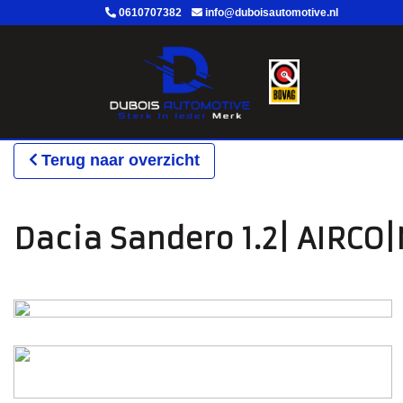
0610707382
info@duboisautomotive.nl
Terug naar overzicht
Dacia Sandero 1.2| AIRC