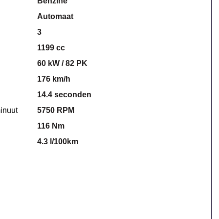
Benzine
Automaat
3
1199 cc
60 kW / 82 PK
176 km/h
14.4 seconden
inuut
5750 RPM
116 Nm
4.3 l/100km