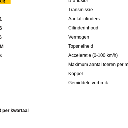
RR
Brandstof
Transmissie
Aantal cilinders
1
Cilinderinhoud
6
Vermogen
6
Topsnelheid
KM
Acceleratie (0-100 km/h)
k
Maximum aantal toeren per m
Koppel
Gemiddeld verbruik
3 per kwartaal