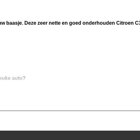
uw baasje. Deze zeer nette en goed onderhouden Citroen C
leuke auto?
 met deze Citroen C3. Deze auto uit het bouwjaar 2016 heef
matische transmissie. Ook LED-dagrijverlichting, donker ge
s, elektrisch bedienbare ramen achter en metallic lak zijn 
eem kunt u muziek via het audiosysteem ook online beluiste
oren waarschuwen tijdens het parkeren en voorkomen schad
etank. Deze auto heeft airconditioning aan boord. Extra optie