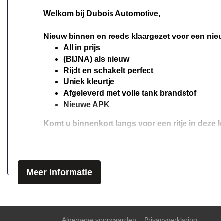
Welkom bij Dubois Automotive,
Nieuw binnen en reeds klaargezet voor een nie
All in prijs
(BIJNA) als nieuw
Rijdt en schakelt perfect
Uniek kleurtje
Afgeleverd met volle tank brandstof
Nieuwe APK
Komt u binnenkort langs voor een ritje in deze 
Ontspannen en zorgeloos autorijden, dat doet u
voor rekening van een benzinemotor en een auto
achterbank, elektrisch verstelbare buitenspiegel
Meer informatie
Naast de routeinformatie van het navigatiesyst
waardevolle toevoeging aan deze auto. De sens
dus vriendelijk voor de inzittenden én de benzin
Algemene voorwaarden
Privacyverklaring