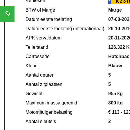
Kenteken
K231
NL
BTW of Marge
Marge
Datum eerste toelating
07-08-202
Datum eerste toelating (internationaal)
26-10-201
APK vervaldatum
20-11-202
Tellerstand
126.322 
Carrosserie
Hatchbac
Kleur
Blauw
Aantal deuren
5
Aantal zitplaatsen
5
Gewicht
955 kg
Maximum massa geremd
800 kg
Motorrijtuigenbelasting
€ 113 - 12
Aantal sleutels
2