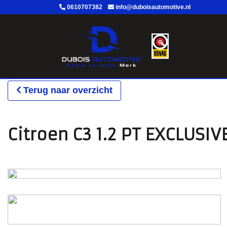
0610707382
info@duboisautomotive.nl
Terug naar overzicht
Citroen C3 1.2 PT EXCLUS