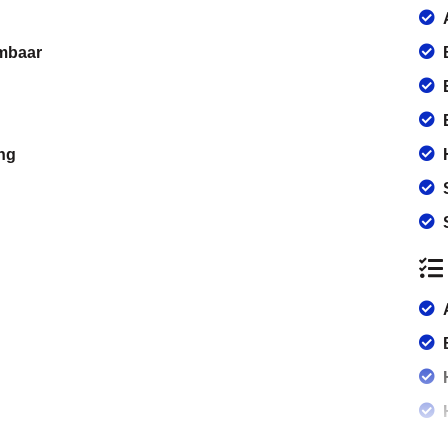
rmbaar
ng