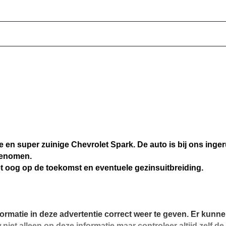
 en super zuinige Chevrolet Spark. De auto is bij ons inge
rgenomen.
et oog op de toekomst en eventuele gezinsuitbreiding.
ormatie in deze advertentie correct weer te geven. Er kun
 niet alleen op deze informatie maar controleer altijd zelf de