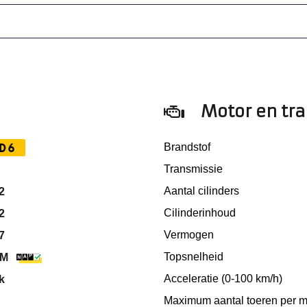
Motor en tr
D6
Brandstof
Transmissie
Aantal cilinders
2
Cilinderinhoud
2
Vermogen
7
Topsnelheid
KM
Acceleratie (0-100 km/h)
k
Maximum aantal toeren per m