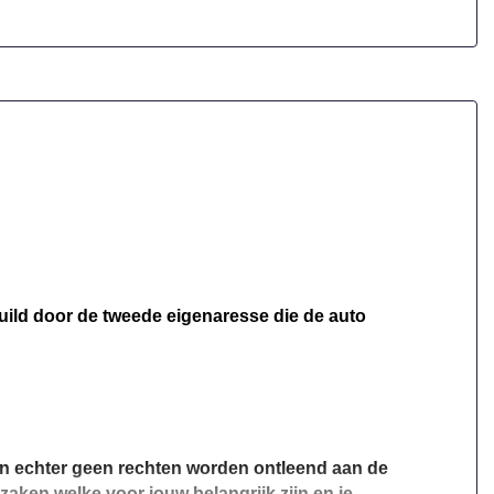
Zij airbag(s) voor
ruild door de tweede eigenaresse die de auto
nen echter geen rechten worden ontleend aan de
 zaken welke voor jouw belangrijk zijn en je