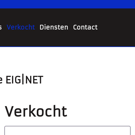
s
Verkocht
Diensten
Contact
e EIG|NET
Verkocht