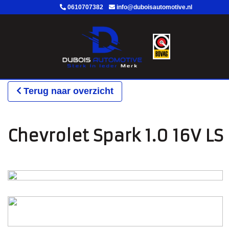
0610707382
info@duboisautomotive.nl
Terug naar overzicht
Chevrolet Spark 1.0 16V L