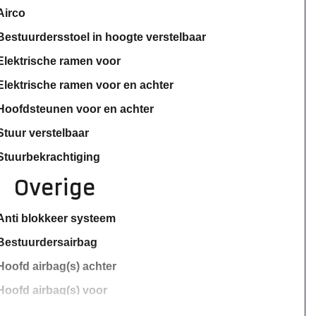
Airco
Bestuurdersstoel in hoogte verstelbaar
Elektrische ramen voor
Elektrische ramen voor en achter
Hoofdsteunen voor en achter
Stuur verstelbaar
Stuurbekrachtiging
Overige
Anti blokkeer systeem
Bestuurdersairbag
Hoofd airbag(s) achter
Hoofd airbag(s) voor
Passagiersairbag