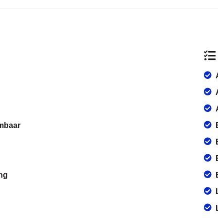
rmbaar
ng