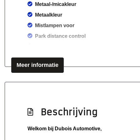
Metaal-/micakleur
Metaalkleur
Mistlampen voor
Park distance control
Parkeersensor achter
Speciale kleur
Meer informatie
Zijschuifdeur links
Zijschuifdeur rechts
Beschrijving
Welkom bij Dubois Automotive,