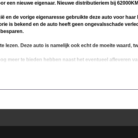
or een nieuwe eigenaar. Nieuwe distributieriem bij 62000KM
ë en de vorige eigenaresse gebruikte deze auto voor haar ki
orie is bekend en de auto heeft geen ongevalsschade verl
 besparen.
te lezen. Deze auto is namelijk ook echt de moeite waard, tw
g meer te bieden hebben naast het eventueel afleveren van 
per E-mail 24/7 bereikbaar en reageren zo snel mogelijk op 
n? Zodra u ons foto's toestuurt met de benodigde informati
 autobranche opnieuw gestart onder een andere naam. Voor u 
Het zou daarom jammer zijn dat u een mooie auto voorbij la
es. Momenteel hebben wij nog vele vaste klanten die onze ser
tentie en het lezen van de tekst nog niet overtuigd zijn.
k voor een Videocall. Zo heeft u een gezicht bij het bedrijf:
en durven met volle overtuiging te zeggen dat de auto die u b