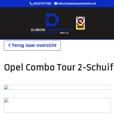
0610707382
info@duboisautomotive.nl
Terug naar overzicht
Opel Combo Tour 2-Schuif