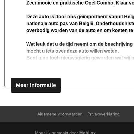
Zeer mooie en praktische Opel Combo, Klaar vo
Deze auto is door ons geïmporteerd vanuit Belgi
nationale auto pas van België. Onderhoudshist
overbodig worden van de auto en om kosten te
Wat leuk dat u de tijd neemt om de beschrijving 
mocht u iets over deze auto willen weten.
Bent u nu toch nieuwsgierig geworden wat wij no
afspraak maken? Wij zijn zowel telefonisch als 
Uw auto inruilen en snel een indicatie ontvange
Meer informatie
contacteren.
Ons bedrijf is met ruim 18 jaar ervaring in de
van reviews een punt van wantrouwen kan zijn. 
en de korte activiteit op de advertentie websit
Algemene voorwaarden
Privacyverklaring
beschrijven. Mocht u nu na het zien van de adver
Vraag gerust naar informatie of maak een afspraa
Mogelijk gemaakt door
Mobilox
Wij staan als bedrijf voor service en kwaliteit, 