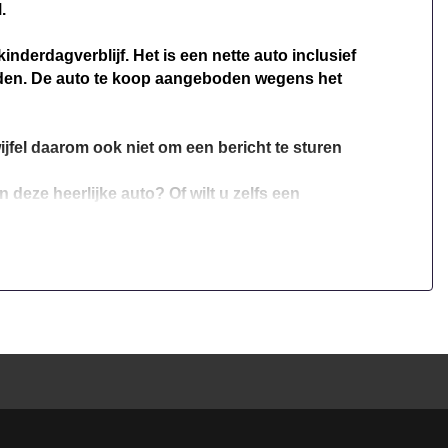
.
nderdagverblijf. Het is een nette auto inclusief
eden. De auto te koop aangeboden wegens het
ijfel daarom ook niet om een bericht te sturen
deze heerlijke auto? Of wilt u zelfs een
uw vragen.
e streven wij ernaar u binnen 30 minuten te
als klant snappen wij dan ook dat het missen
at gaan door het niet hebben van vele reviews
vice en producten als zeer goed en kwalitatief
)
ij ons aanschaft, niet onder doet voor