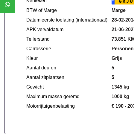
Kenteken
GRJ0
NL
BTW of Marge
Marge
Datum eerste toelating (internationaal)
28-02-201
APK vervaldatum
21-06-202
Tellerstand
73.851 K
Carrosserie
Personen
Kleur
Grijs
Aantal deuren
5
Aantal zitplaatsen
5
Gewicht
1345 kg
Maximum massa geremd
1000 kg
Motorrijtuigenbelasting
€ 190 - 20