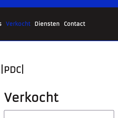
s
Verkocht
Diensten
Contact
K|PDC|
Verkocht