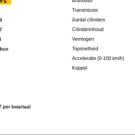
9G
Brandstof
Transmissie
Aantal cilinders
4
Cilinderinhoud
7
Vermogen
M
Topsnelheid
bus
Acceleratie (0-100 km/h)
Koppel
7 per kwartaal