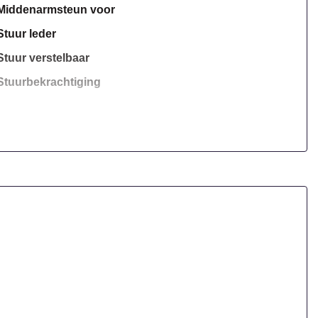
Middenarmsteun voor
Stuur leder
Stuur verstelbaar
Stuurbekrachtiging
Overige
Anti blokkeer systeem
Bestuurdersairbag
Elektronisch stabiliteits programma
Passagiersairbag
Zij airbag(s) voor