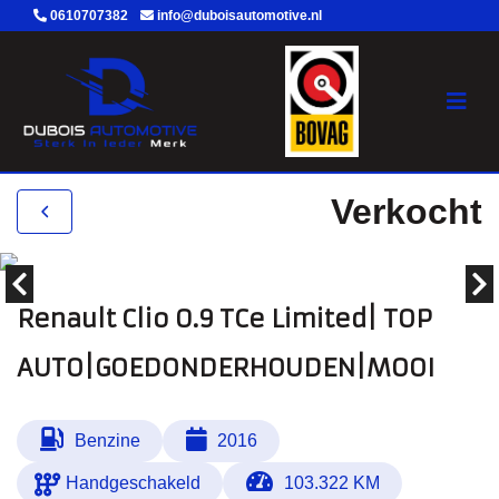
0610707382
info@duboisautomotive.nl
Verkocht
Renault Clio 0.9 TCe Limited| TOP
AUTO|GOEDONDERHOUDEN|MOOI
Benzine
2016
Handgeschakeld
103.322 KM