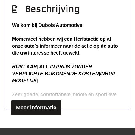
Beschrijving
Anti doorslip regeling
Bestuurdersairbag
Welkom bij Dubois Automotive,
Bluetooth
Momenteel hebben wij een Herfstactie op al
Elektronisch stabiliteits programma
onze auto's informeer naar de actie op de auto
Elektronische remkrachtverdeling
die uw interesse heeft gewekt.
Passagiersairbag
RIJKLAAR| ALL IN PRIJS ZONDER
Zij airbag(s) voor
VERPLICHTE BIJKOMENDE KOSTEN|INRUIL
MOGELIJK|
Interieur
Zeer goede, comfortabele, mooie en sportieve
Achterbank in delen neerklapbaar
auto. Klaar voor een nieuwe eigenaar. Rijdt en
Airco
Meer informatie
schakelt perfect.
Bestuurdersstoel in hoogte verstelbaar
Mocht u geïnteresseerd zijn neem dan gerust
Elektrische ramen voor
contact met ons op;)