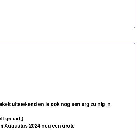
Stuur leder
Stuur verstelbaar
Stuurbekrachtiging
Overige
Anti blokkeer systeem
Apple carplay/android auto
Bestuurdersairbag
Bluetooth
Connected services
kelt uitstekend en is ook nog een erg zuinig in
Elektronisch stabiliteits programma
ft gehad;)
Hoofd airbag(s) achter
 in Augustus 2024 nog een grote
Hoofd airbag(s) voor