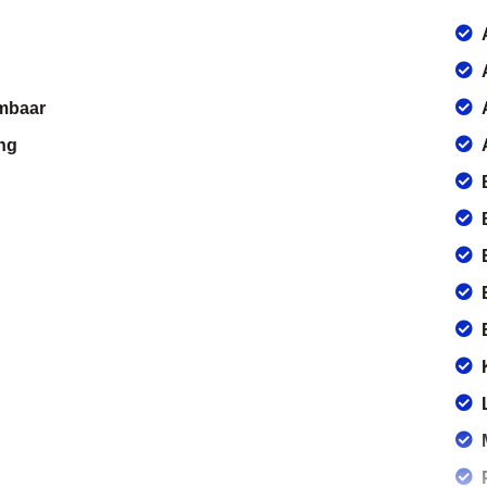
rmbaar
ng