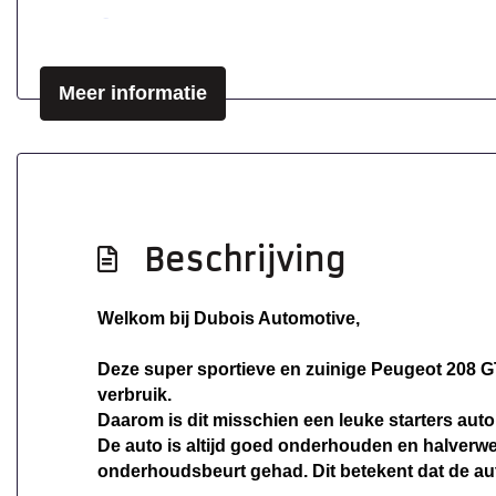
Mistlampen voor
Park distance control
Meer informatie
Parkeer assistent
Parkeersensor achter
Sportvelgen
Beschrijving
Welkom bij Dubois Automotive,
Deze super sportieve en zuinige Peugeot 208 GT-
verbruik.
Daarom is dit misschien een leuke starters auto
De auto is altijd goed onderhouden en halverwe
onderhoudsbeurt gehad. Dit betekent dat de au