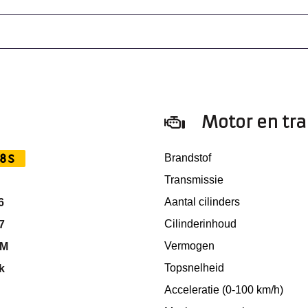
Motor en tr
8S
Brandstof
Transmissie
Aantal cilinders
6
Cilinderinhoud
7
Vermogen
KM
Topsnelheid
k
Acceleratie (0-100 km/h)