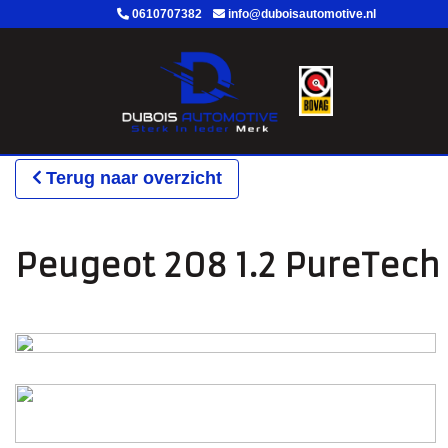
0610707382
info@duboisautomotive.nl
Terug naar overzicht
Peugeot 208 1.2 PureTech