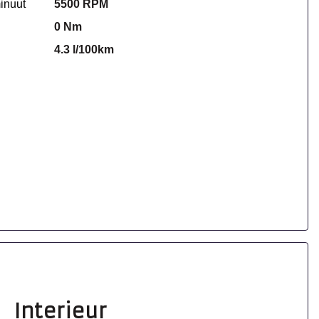
inuut
5500 RPM
0 Nm
4.3 l/100km
Interieur