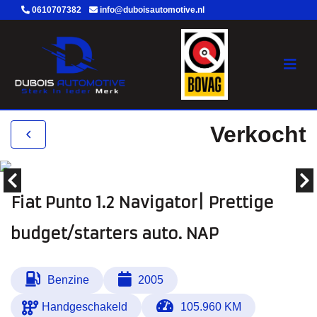
0610707382
info@duboisautomotive.nl
Verkocht
Fiat Punto 1.2 Navigator| Prettige
budget/starters auto. NAP
Benzine
2005
Handgeschakeld
105.960 KM