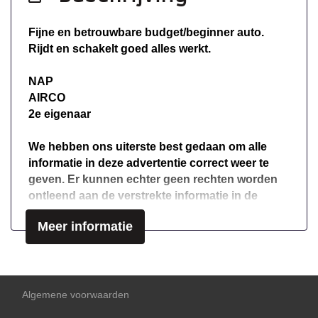
Overige
Anti blokkeer systeem
Fijne en betrouwbare budget/beginner auto.
Rijdt en schakelt goed alles werkt.
Bestuurdersairbag
Elektronische remkrachtverdeling
NAP
AIRCO
Passagiersairbag
2e eigenaar
We hebben ons uiterste best gedaan om alle
informatie in deze advertentie correct weer te
geven. Er kunnen echter geen rechten worden
ontleend aan de verstrekte informatie in de
advertentie. Vertrouw niet alleen op deze
Meer informatie
informatie maar controleer altijd zelf de zaken
welke voor jouw belangrijk zijn en je beslissing
zouden kunnen beïnvloeden. Neem contact op
met de verkoper voor aanvullende vragen.
Algemene voorwaarden