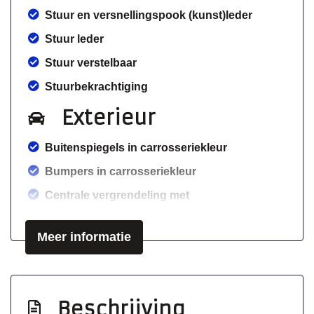
Stuur en versnellingspook (kunst)leder
Stuur leder
Stuur verstelbaar
Stuurbekrachtiging
Exterieur
Buitenspiegels in carrosseriekleur
Bumpers in carrosseriekleur
Centrale vergrendeling met
afstandsbediening
Meer informatie
Lichtmetalen velgen 15"
Metaalkleur
Warmtewerend glas
Beschrijving