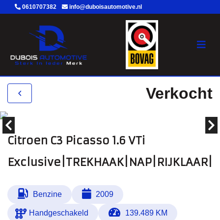
0610707382
info@duboisautomotive.nl
Verkocht
Citroen C3 Picasso 1.6 VTi
Exclusive|TREKHAAK|NAP|RIJKLAAR|
Benzine
2009
Handgeschakeld
139.489 KM