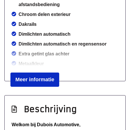
afstandsbediening
Chroom delen exterieur
Dakrails
Dimlichten automatisch
Dimlichten automatisch en regensensor
Extra getint glas achter
Metaalkleur
Mistlampen voor
Meer informatie
Panoramische voorruit
Parkeersensor achter
Trekhaak
Beschrijving
Interieur
Welkom bij Dubois Automotive,
Achterbank in delen neerklapbaar