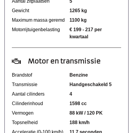
Aantal zitplaatsen
5
Gewicht
1265 kg
Maximum massa geremd
1100 kg
Motorrijtuigenbelasting
€ 199 - 217 per
kwartaal
Motor en transmissie
Brandstof
Benzine
Transmissie
Handgeschakeld 5
Aantal cilinders
4
Cilinderinhoud
1598 cc
Vermogen
88 kW / 120 PK
Topsnelheid
188 km/h
Acceleratie (0-100 km/h)
11.7 seconden