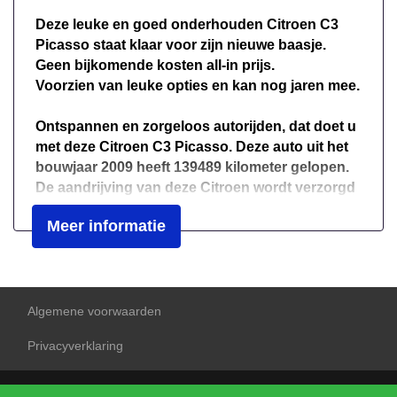
Deze leuke en goed onderhouden Citroen C3
Achterbank verstelbaar
Picasso staat klaar voor zijn nieuwe baasje.
Airco
Geen bijkomende kosten all-in prijs.
Voorzien van leuke opties en kan nog jaren mee.
Airco automatisch
Armsteun voor
Ontspannen en zorgeloos autorijden, dat doet u
Bestuurdersstoel in hoogte verstelbaar
met deze Citroen C3 Picasso. Deze auto uit het
bouwjaar 2009 heeft 139489 kilometer gelopen.
Elektrische ramen achter
De aandrijving van deze Citroen wordt verzorgd
Elektrische ramen voor
door een viercilinder benzinemotor en een
Meer informatie
handgeschakelde versnellingsbak. De
Elektrische ramen voor en achter
panoramische voorruit geeft u een ongekende
Hoofdsteunen achter
rijsensatie: wat een licht en zicht! Verder is de
Citroen uitgerust met: donker getint glas achter,
Stuur leder
in delen neerklapbare achterbank en
Algemene voorwaarden
Stuur verstelbaar
snelheidsafhankelijke stuurbekrachtiging.
Privacyverklaring
Stuurbekrachtiging
Kaartlezen is verleden tijd, dankzij het
Stuurbekrachtiging snelheidsafhankelijk
aanwezige navigatiesysteem. Deze Citroen C3