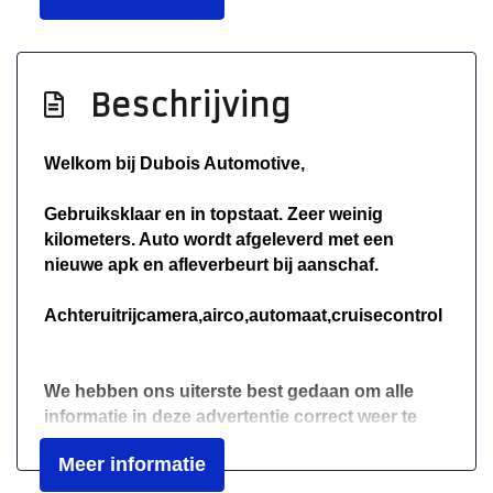
Exterieur
Buitenspiegels elektrisch verstel- en
verwarmbaar
Beschrijving
Centrale vergrendeling met
afstandsbediening
Welkom bij Dubois Automotive,
Trekhaak
Gebruiksklaar en in topstaat. Zeer weinig
kilometers. Auto wordt afgeleverd met een
nieuwe apk en afleverbeurt bij aanschaf.
Achteruitrijcamera,airco,automaat,cruisecontrol
We hebben ons uiterste best gedaan om alle
informatie in deze advertentie correct weer te
geven. Er kunnen echter geen rechten worden
Meer informatie
ontleend aan de verstrekte informatie in de
advertentie. Vertrouw niet alleen op deze