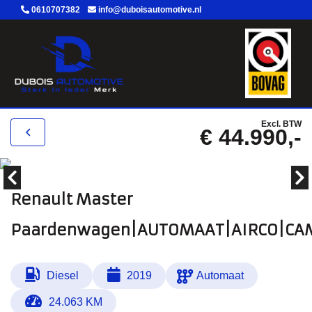
0610707382
info@duboisautomotive.nl
Excl. BTW
€ 44.990,-
Renault Master
Paardenwagen|AUTOMAAT|AIRCO|CA
Diesel
2019
Automaat
24.063 KM