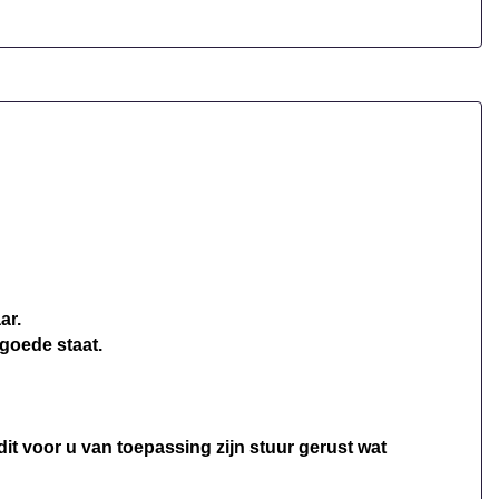
Hoofd airbag(s) voor
Passagiersairbag
Zij airbag(s) voor
ar.
goede staat.
dit voor u van toepassing zijn stuur gerust wat