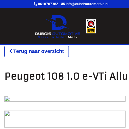
0610707382
info@duboisautomotive.nl
Terug naar overzicht
Peugeot 108 1.0 e-VTi Al