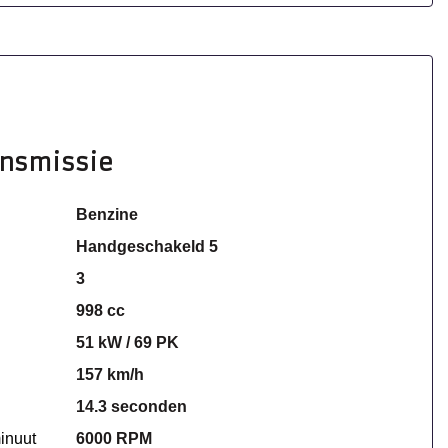
ansmissie
Benzine
Handgeschakeld 5
3
998 cc
51 kW / 69 PK
157 km/h
14.3 seconden
inuut
6000 RPM