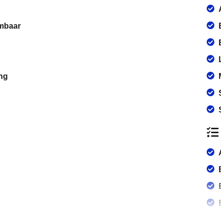
rmbaar
ng