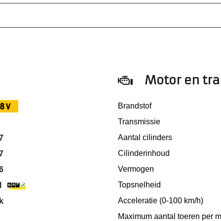
Motor en tr
8V
Brandstof
Transmissie
Aantal cilinders
7
Cilinderinhoud
7
Vermogen
6
Topsnelheid
M
Acceleratie (0-100 km/h)
k
Maximum aantal toeren per m