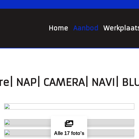
Home
Aanbod
Werkplaat
lure| NAP| CAMERA| NAVI| B
Alle 17 foto's