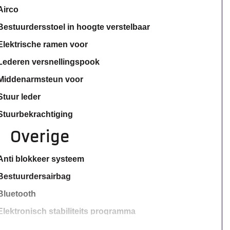
Airco
Bestuurdersstoel in hoogte verstelbaar
Elektrische ramen voor
Lederen versnellingspook
Middenarmsteun voor
Stuur leder
Stuurbekrachtiging
Overige
Anti blokkeer systeem
Bestuurdersairbag
Bluetooth
Elektronisch stabiliteits programma
Hoofd airbag(s) achter